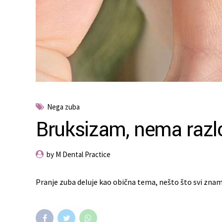
Nega zuba
Bruksizam, nema razlo
by M Dental Practice
Pranje zuba deluje kao obična tema, nešto što svi znamo