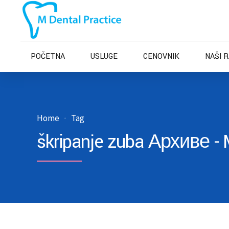
POČETNA
USLUGE
CENOVNIK
NAŠI 
Home
Tag
škripanje zuba Архиве - 