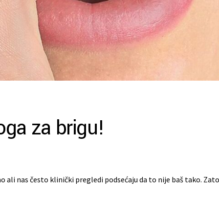
ga za brigu!
 ali nas često klinički pregledi podsećaju da to nije baš tako. Zat