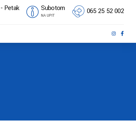
 - Petak
Subotom
065 25 52 002
NA UPIT