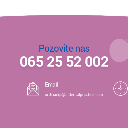
Pozovite nas
065 25 52 002
Email
ordinacija@mdentalpractice.com