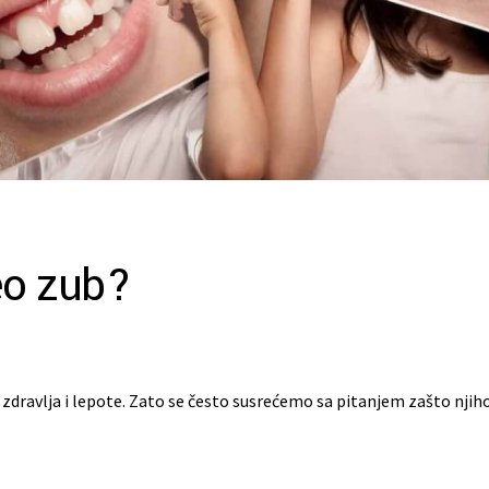
eo zub?
 zdravlja i lepote. Zato se često susrećemo sa pitanjem zašto njihovi