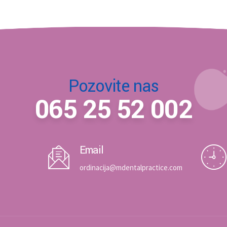
Pozovite nas
065 25 52 002
Email
ordinacija@mdentalpractice.com