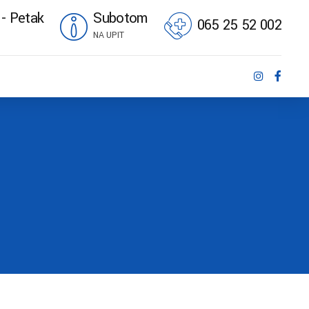
 - Petak
Subotom
065 25 52 002
NA UPIT