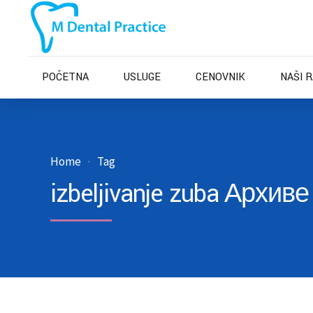
POČETNA
USLUGE
CENOVNIK
NAŠI 
Home
Tag
izbeljivanje zuba Архиве 